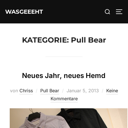
Zum
Suchen
WASGEEEHT
Inhalt
SEI
nach:
springen
KATEGORIE:
Pull Bear
Neues Jahr, neues Hemd
Veröffentlicht
von
Chriss
Pull Bear
Januar 5, 2013
Keine
am
Kommentare