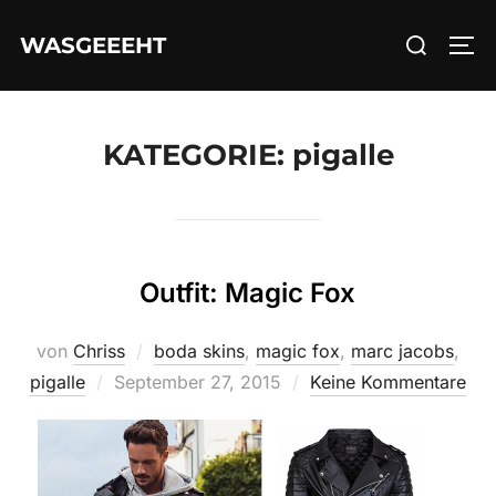
Zum
Suchen
WASGEEEHT
Inhalt
SEI
nach:
springen
KATEGORIE:
pigalle
Outfit: Magic Fox
von
Chriss
boda skins
,
magic fox
,
marc jacobs
,
Veröffentlicht
pigalle
September 27, 2015
Keine Kommentare
am