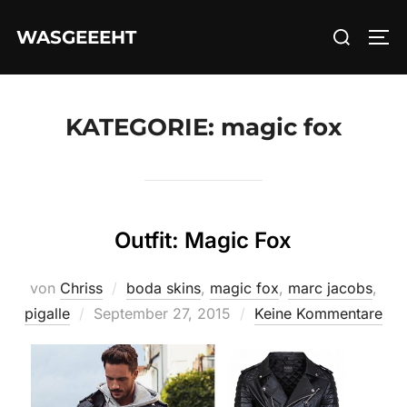
Zum
Suchen
WASGEEEHT
Inhalt
SEI
nach:
springen
KATEGORIE:
magic fox
Outfit: Magic Fox
von
Chriss
boda skins
,
magic fox
,
marc jacobs
,
Veröffentlicht
pigalle
September 27, 2015
Keine Kommentare
am