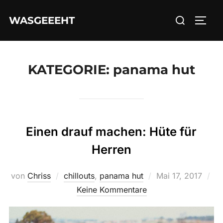
Zum
Suchen
WASGEEEHT
Inhalt
SEIT
nach:
springen
KATEGORIE:
panama hut
Einen drauf machen: Hüte für
Herren
Veröffentlicht
von
Chriss
chillouts
,
panama hut
Mai 17, 2017
am
Keine Kommentare