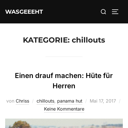
Zum
Suchen
WASGEEEHT
Inhalt
SEIT
nach:
springen
KATEGORIE:
chillouts
Einen drauf machen: Hüte für
Herren
Veröffentlicht
von
Chriss
chillouts
,
panama hut
Mai 17, 2017
am
Keine Kommentare