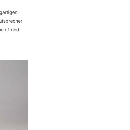
gartigen,
utsprecher
hen 1 und