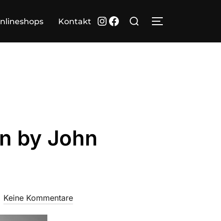
Suchen
Instagram
Facebook
nlineshops
Kontakt
SEITENLEIST
nach:
rn by John
Keine Kommentare