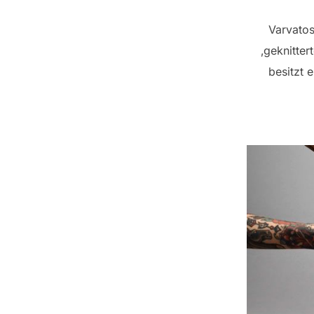
Varvatos
‚geknitte
besitzt 