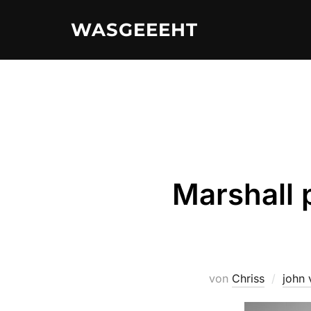
Zum
WASGEEEHT
Inhalt
springen
Marshall 
von
Chriss
john 