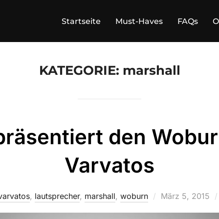
Startseite
Must-Haves
FAQs
O
KATEGORIE:
marshall
präsentiert den Wobu
Varvatos
Veröffentlicht
varvatos
,
lautsprecher
,
marshall
,
woburn
März 5, 2015
am