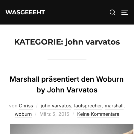
Zum
Suchen
WASGEEEHT
Inhalt
SEI
nach:
springen
KATEGORIE:
john varvatos
Marshall präsentiert den Woburn
by John Varvatos
von
Chriss
john varvatos
,
lautsprecher
,
marshall
,
Veröffentlicht
woburn
März 5, 2015
Keine Kommentare
am