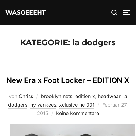
Zum
Suchen
WASGEEEHT
Inhalt
SEI
nach:
springen
KATEGORIE:
la dodgers
New Era x Foot Locker – EDITION X
von
Chriss
brooklyn nets
,
edition x
,
headwear
,
la
Veröffentlicht
dodgers
,
ny yankees
,
xclusive ne 001
Februar 27,
am
2015
Keine Kommentare