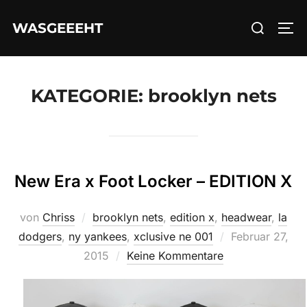
Zum
Suchen
WASGEEEHT
Inhalt
SEI
nach:
springen
KATEGORIE:
brooklyn nets
New Era x Foot Locker – EDITION X
von
Chriss
brooklyn nets
,
edition x
,
headwear
,
la
Veröffentlicht
dodgers
,
ny yankees
,
xclusive ne 001
Februar 27,
am
2015
Keine Kommentare