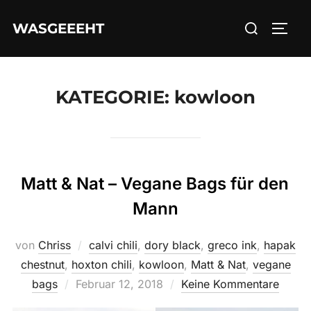
Zum
Suchen
WASGEEEHT
Inhalt
SEIT
nach:
springen
KATEGORIE:
kowloon
Matt & Nat – Vegane Bags für den
Mann
von
Chriss
calvi chili
,
dory black
,
greco ink
,
hapak
chestnut
,
hoxton chili
,
kowloon
,
Matt & Nat
,
vegane
Veröffentlicht
bags
Februar 12, 2018
Keine Kommentare
am