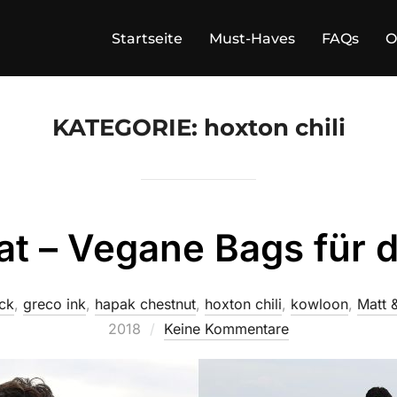
Startseite
Must-Haves
FAQs
O
KATEGORIE:
hoxton chili
at – Vegane Bags für
ck
,
greco ink
,
hapak chestnut
,
hoxton chili
,
kowloon
,
Matt 
2018
Keine Kommentare