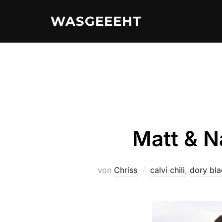
Zum
WASGEEEHT
Inhalt
springen
Matt & N
von
Chriss
calvi chili
,
dory bla