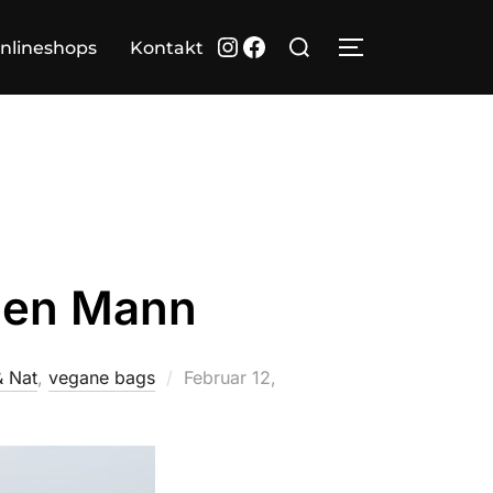
Suchen
Instagram
Facebook
nlineshops
Kontakt
SEITENLEIST
nach:
 den Mann
Veröffentlicht
& Nat
,
vegane bags
Februar 12,
am