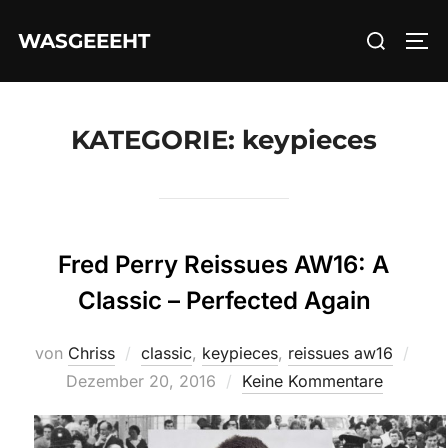
Zum
Suchen
WASGEEEHT
Inhalt
SEI
nach:
springen
KATEGORIE:
keypieces
Fred Perry Reissues AW16: A
Classic – Perfected Again
Verö
von
Chriss
classic
,
keypieces
,
reissues aw16
am
Dezember 20, 2016
Keine Kommentare