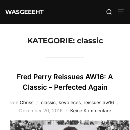
Zum
Suchen
WASGEEEHT
Inhalt
SEI
nach:
springen
KATEGORIE:
classic
Fred Perry Reissues AW16: A
Classic – Perfected Again
Verö
von
Chriss
classic
,
keypieces
,
reissues aw16
am
Dezember 20, 2016
Keine Kommentare