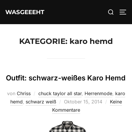
Zum
Suchen
WASGEEEHT
Inhalt
SEI
nach:
springen
KATEGORIE:
karo hemd
Outfit: schwarz-weißes Karo Hemd
von
Chriss
chuck taylor all star
,
Herrenmode
,
karo
Veröffentlicht
hemd
,
schwarz weiß
Oktober 15, 2014
Keine
am
Kommentare