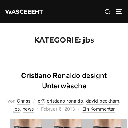
Zum
Suchen
WASGEEEHT
Inhalt
SEI
nach:
springen
KATEGORIE:
jbs
Cristiano Ronaldo designt
Unterwäsche
von
Chriss
cr7
,
cristiano ronaldo
,
david beckham
,
Veröffentlicht
jbs
,
news
Februar 6, 2013
Ein Kommentar
am