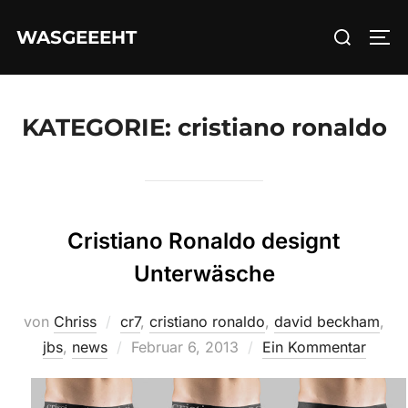
Zum
Suchen
WASGEEEHT
Inhalt
SEI
nach:
springen
KATEGORIE:
cristiano ronaldo
Cristiano Ronaldo designt
Unterwäsche
von
Chriss
cr7
,
cristiano ronaldo
,
david beckham
,
Veröffentlicht
jbs
,
news
Februar 6, 2013
Ein Kommentar
am