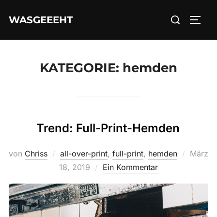
Zum
Suchen
WASGEEEHT
Inhalt
SEIT
nach:
springen
KATEGORIE:
hemden
Trend: Full-Print-Hemden
Veröffe
von
Chriss
all-over-print
,
full-print
,
hemden
März
am
18, 2019
Ein Kommentar