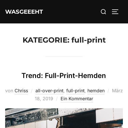
Zum
Suchen
WASGEEEHT
Inhalt
SEIT
nach:
springen
KATEGORIE:
full-print
Trend: Full-Print-Hemden
Veröffe
von
Chriss
all-over-print
,
full-print
,
hemden
März
am
18, 2019
Ein Kommentar