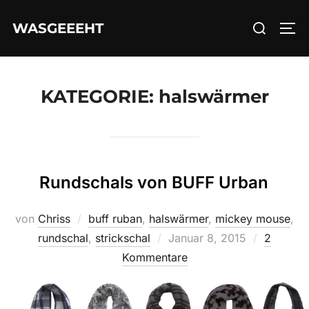
Zum
Suchen
WASGEEEHT
Inhalt
SEI
nach:
springen
KATEGORIE:
halswärmer
Rundschals von BUFF Urban
von
Chriss
buff ruban
,
halswärmer
,
mickey mouse
,
Veröffentlicht
rundschal
,
strickschal
Januar 8, 2015
2
am
Kommentare