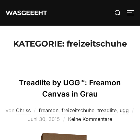
Zum
Suchen
WASGEEEHT
Inhalt
SEI
nach:
springen
KATEGORIE:
freizeitschuhe
Treadlite by UGG™: Freamon
Canvas in Grau
von
Chriss
freamon
,
freizeitschuhe
,
treadlite
,
ugg
Veröffentlicht
Juni 30, 2015
Keine Kommentare
am