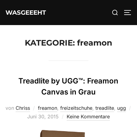
Zum
Suchen
WASGEEEHT
Inhalt
SEI
nach:
springen
KATEGORIE:
freamon
Treadlite by UGG™: Freamon
Canvas in Grau
von
Chriss
freamon
,
freizeitschuhe
,
treadlite
,
ugg
Veröffentlicht
Juni 30, 2015
Keine Kommentare
am