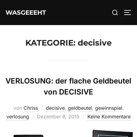
Zum
Suchen
WASGEEEHT
Inhalt
SEI
nach:
springen
KATEGORIE:
decisive
VERLOSUNG: der flache Geldbeutel
von DECISIVE
von
Chriss
decisive
,
geldbeutel
,
gewinnspiel
,
Veröffentlicht
verlosung
Dezember 6, 2015
Keine Kommentare
am