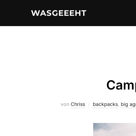
Zum
WASGEEEHT
Inhalt
springen
Cam
von
Chriss
backpacks
,
big ag