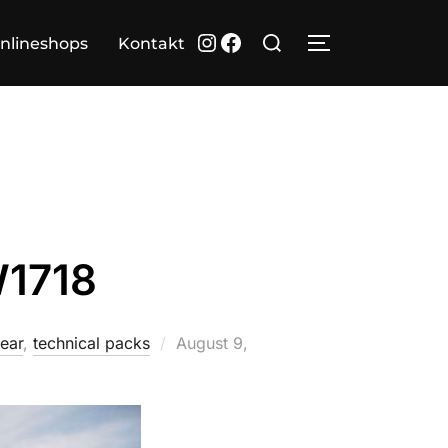
Suchen
Instagram
Facebook
nlineshops
Kontakt
SEITENLEIST
nach:
1718
Veröffentlicht
ear
,
technical packs
August 9,
am