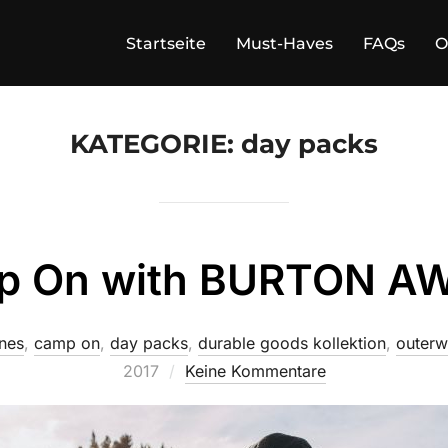
Startseite
Must-Haves
FAQs
O
KATEGORIE:
day packs
p On with BURTON AW
nes
,
camp on
,
day packs
,
durable goods kollektion
,
outerw
2017
Keine Kommentare