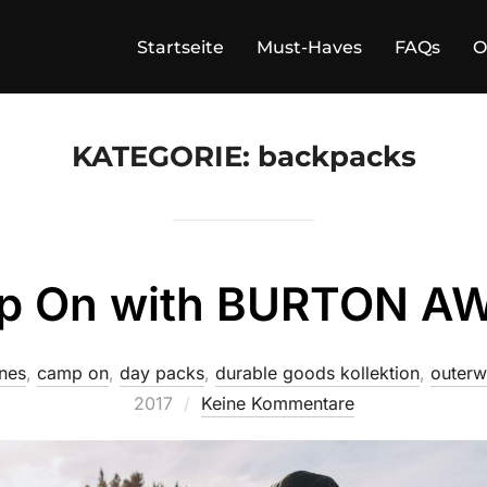
Startseite
Must-Haves
FAQs
O
KATEGORIE:
backpacks
p On with BURTON AW
nes
,
camp on
,
day packs
,
durable goods kollektion
,
outerw
2017
Keine Kommentare