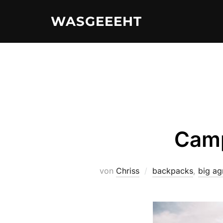
Zum
WASGEEEHT
Inhalt
springen
Cam
von
Chriss
backpacks
,
big ag