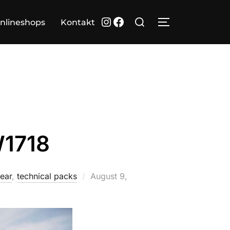
Suchen
Instagram
Facebook
nlineshops
Kontakt
SEITENLEIST
nach:
1718
Veröffentlicht
ear
,
technical packs
August 9,
am