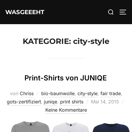
Zum
Suchen
WASGEEEHT
Inhalt
SEI
nach:
springen
KATEGORIE:
city-style
Print-Shirts von JUNIQE
von
Chriss
bio-baumwolle
,
city-style
,
fair trade
,
Veröffentlicht
gots-zertifiziert
,
juniqe
,
print shirts
Mai 14, 2015
am
Keine Kommentare