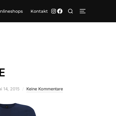
Suchen
Instagram
Facebook
nlineshops
Kontakt
SEITENLEIST
nach:
E
röffentlicht
i 14, 2015
Keine Kommentare
m