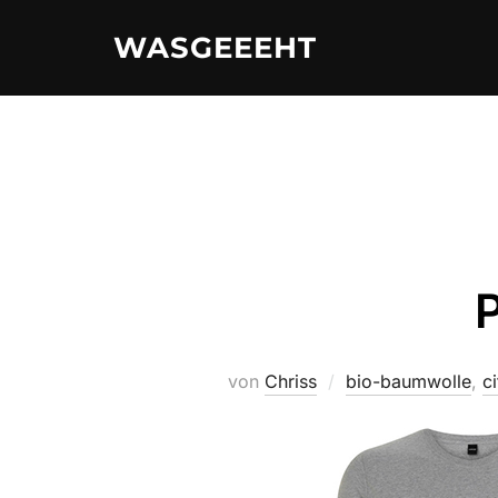
Zum
WASGEEEHT
Inhalt
springen
P
von
Chriss
bio-baumwolle
,
ci