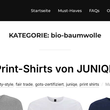
Startseite
Must-Haves
FAQs
O
KATEGORIE:
bio-baumwolle
rint-Shirts von JUNIQ
Ve
ty-style
,
fair trade
,
gots-zertifiziert
,
juniqe
,
print shirts
Ma
a