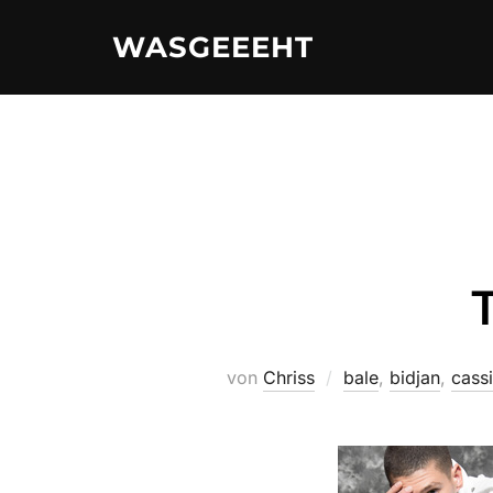
Zum
WASGEEEHT
Inhalt
springen
von
Chriss
bale
,
bidjan
,
cass