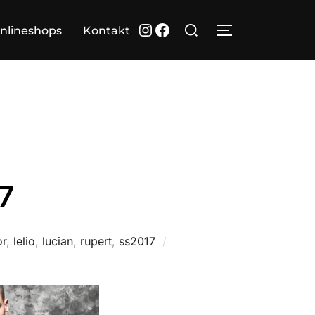
Suchen
Instagram
Facebook
nlineshops
Kontakt
SEITENLEIST
nach:
7
Veröffentlicht
or
,
lelio
,
lucian
,
rupert
,
ss2017
am