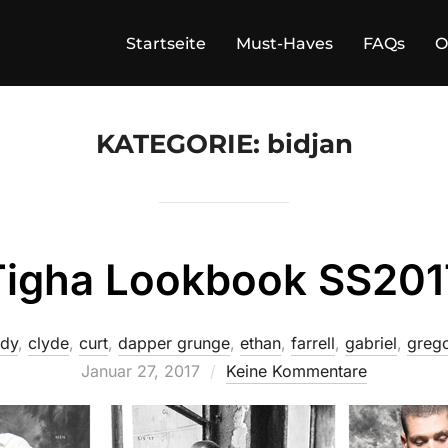
Startseite
Must-Haves
FAQs
O
KATEGORIE:
bidjan
Tigha Lookbook SS201
idy
,
clyde
,
curt
,
dapper grunge
,
ethan
,
farrell
,
gabriel
,
greg
Januar 27, 2017
Keine Kommentare