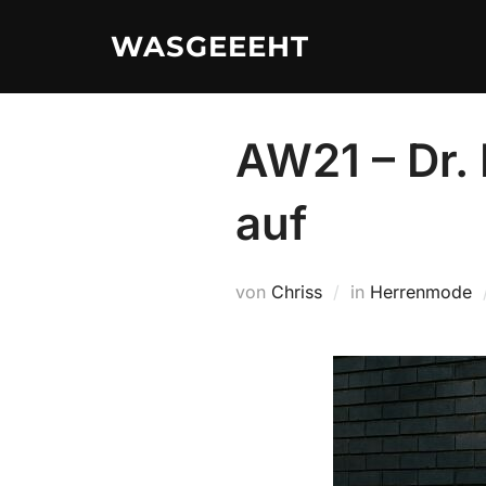
Zum
WASGEEEHT
Inhalt
springen
AW21 – Dr. 
auf
von
Chriss
in
Herrenmode