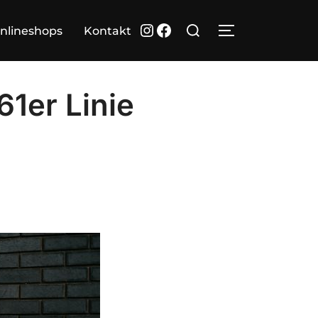
Suchen
Instagram
Facebook
nlineshops
Kontakt
SEITENLEIST
nach:
61er Linie