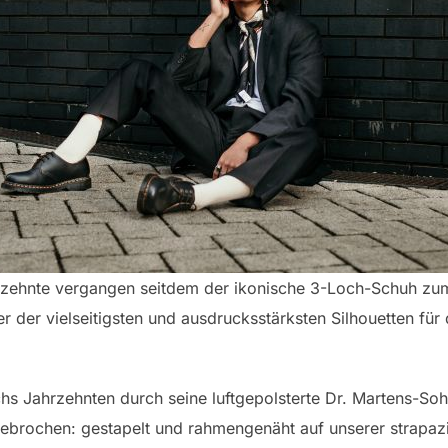
hrzehnte vergangen seitdem der ikonische 3-Loch-Schuh zum
ner der vielseitigsten und ausdrucksstärksten Silhouetten fü
chs Jahrzehnten durch seine luftgepolsterte Dr. Martens-Soh
 gebrochen: gestapelt und rahmengenäht auf unserer strapa