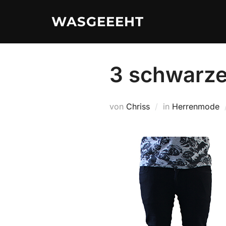
Zum
WASGEEEHT
Inhalt
springen
3 schwarze
von
Chriss
in
Herrenmode