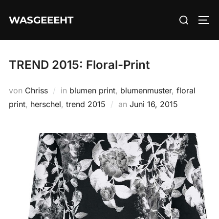
Zum
Suchen
WASGEEEHT
Inhalt
SEI
nach:
springen
TREND 2015: Floral-Print
von
Chriss
in
blumen print
,
blumenmuster
,
floral
Veröffentlicht
print
,
herschel
,
trend 2015
an
Juni 16, 2015
am