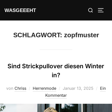
Zum
Suchen
WASGEEEHT
Inhalt
SEIT
nach:
springen
SCHLAGWORT:
zopfmuster
Sind Strickpullover diesen Winter
in?
Veröffentlicht
von
Chriss
Herrenmode
Januar 13, 2025
Ein
am
Kommentar