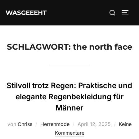
Zum
Suchen
WASGEEEHT
Inhalt
SEIT
nach:
springen
SCHLAGWORT:
the north face
Stilvoll trotz Regen: Praktische und
elegante Regenbekleidung für
Männer
Veröffentlicht
von
Chriss
Herrenmode
April 12, 2025
Keine
am
Kommentare