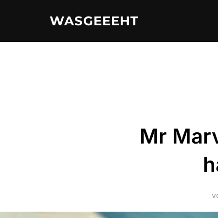
Zum
WASGEEEHT
Inhalt
springen
Mr Marv
h
v