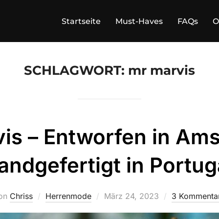
Startseite
Must-Haves
FAQs
O
SCHLAGWORT:
mr marvis
is – Entworfen in Am
andgefertigt in Portug
Veröffentlicht
on
Chriss
Herrenmode
März 24, 2023
3 Kommenta
am