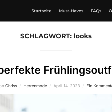
Startseite
Must-Haves
FAQs
O
SCHLAGWORT:
looks
perfekte Frühlingsoutf
Veröffentlicht
on
Chriss
Herrenmode
April 14, 2023
Ein Komment
am