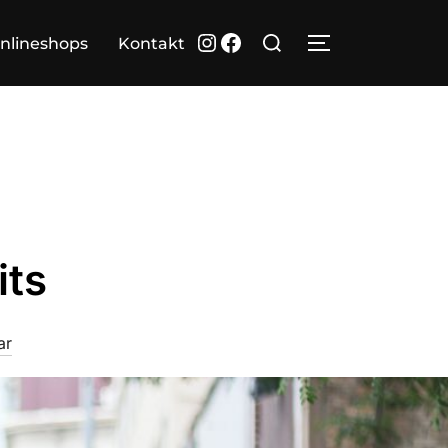
Suchen
Instagram
Facebook
nlineshops
Kontakt
SEITENLEIST
nach:
its
ar