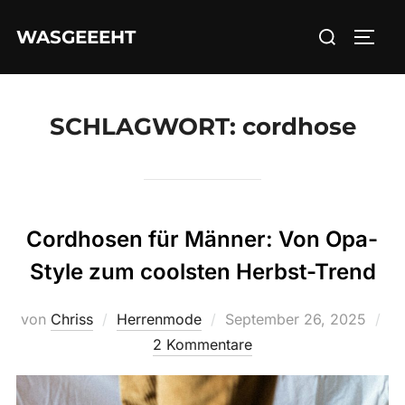
Zum
Suchen
WASGEEEHT
Inhalt
SEIT
nach:
springen
SCHLAGWORT:
cordhose
Cordhosen für Männer: Von Opa-
Style zum coolsten Herbst-Trend
Veröffentlicht
von
Chriss
Herrenmode
September 26, 2025
am
2 Kommentare