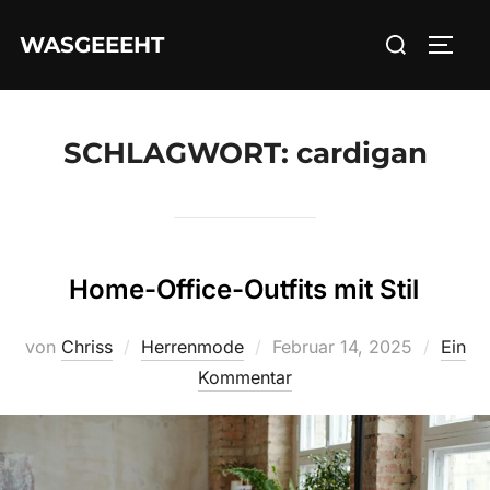
Zum
Suchen
WASGEEEHT
Inhalt
SEIT
nach:
springen
SCHLAGWORT:
cardigan
Home-Office-Outfits mit Stil
Veröffentlicht
von
Chriss
Herrenmode
Februar 14, 2025
Ein
am
Kommentar