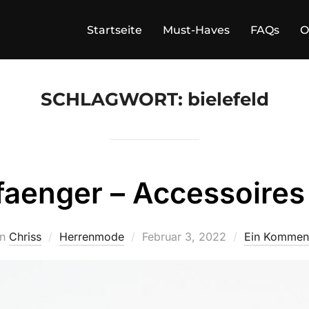
Startseite
Must-Haves
FAQs
O
SCHLAGWORT:
bielefeld
faenger – Accessoires m
Veröffentlicht
on
Chriss
Herrenmode
Februar 3, 2022
Ein Kommen
am