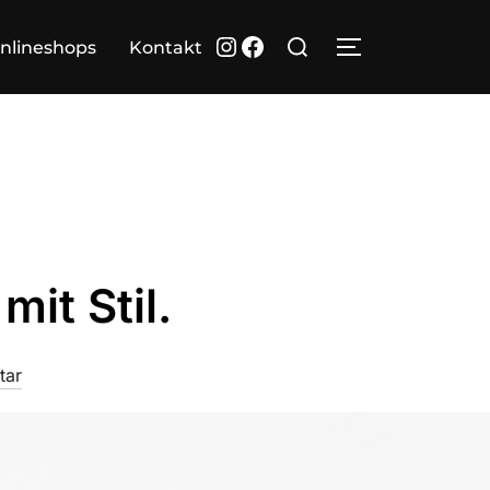
Suchen
Instagram
Facebook
nlineshops
Kontakt
SEITENLEIST
nach:
it Stil.
tar