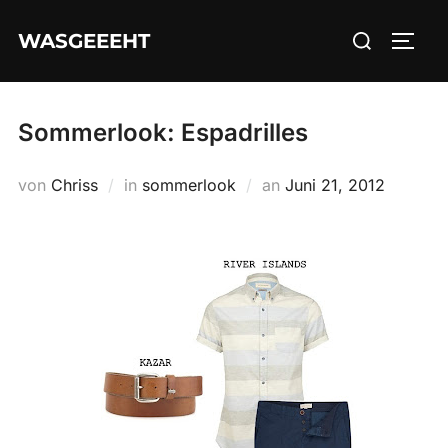
Zum
Suchen
WASGEEEHT
Inhalt
SEIT
nach:
springen
Sommerlook: Espadrilles
Veröffentlicht
von
Chriss
in
sommerlook
an
Juni 21, 2012
am