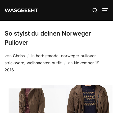
Zum
Suchen
WASGEEEHT
Inhalt
SEI
nach:
springen
So stylst du deinen Norweger
Pullover
von
Chriss
in
herbstmode
,
norweger pullover
,
Veröffentlicht
strickware
,
weihnachten outfit
an
November 19,
am
2016