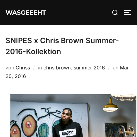
Zum
Suchen
WASGEEEHT
Inhalt
SEI
nach:
springen
SNIPES x Chris Brown Summer-
2016-Kollektion
Veröffe
von
Chriss
in
chris brown
,
summer 2016
an
Mai
am
20, 2016