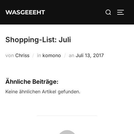
Zum
Suchen
WASGEEEHT
Inhalt
SEIT
nach:
springen
Shopping-List: Juli
Veröffentlicht
von
Chriss
in
komono
an
Juli 13, 2017
am
Ähnliche Beiträge:
Keine ähnlichen Artikel gefunden.
BEITRAGSAUTOR