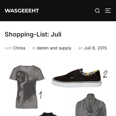
Zum
Suchen
WASGEEEHT
Inhalt
SEI
nach:
springen
Shopping-List: Juli
Veröffentlicht
von
Chriss
in
denim and supply
an
Juli 8, 2015
am