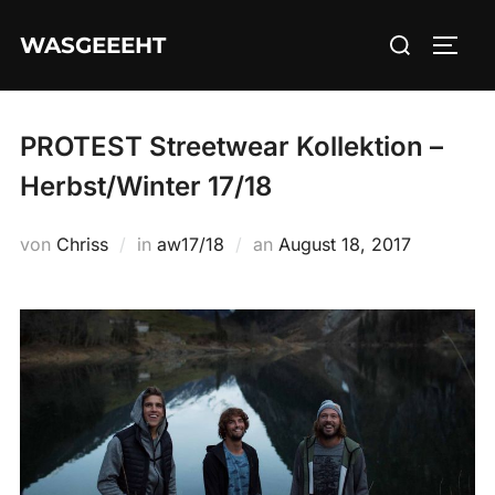
Zum
Suchen
WASGEEEHT
Inhalt
SEIT
nach:
springen
PROTEST Streetwear Kollektion –
Herbst/Winter 17/18
Veröffentlicht
von
Chriss
in
aw17/18
an
August 18, 2017
am