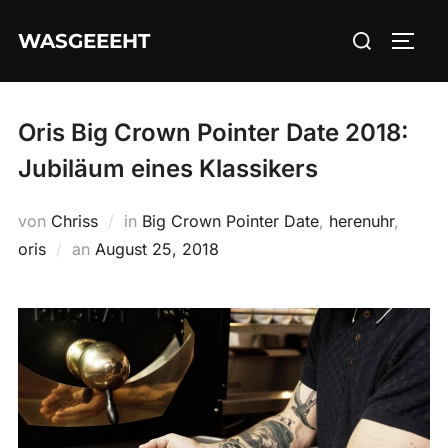
Zum
Suchen
WASGEEEHT
Inhalt
SEIT
nach:
springen
Oris Big Crown Pointer Date 2018:
Jubiläum eines Klassikers
von
Chriss
in
Big Crown Pointer Date
,
herenuhr
,
Veröffentlicht
oris
an
August 25, 2018
am