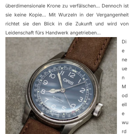
überdimensionale Krone zu verfälschen… Dennoch ist
sie keine Kopie… Mit Wurzeln in der Vergangenheit
richtet sie den Blick in die Zukunft und wird von
Leidenschaft fürs Handwerk angetrieben…
Di
e
ne
ue
n
M
od
ell
e
wu
rd