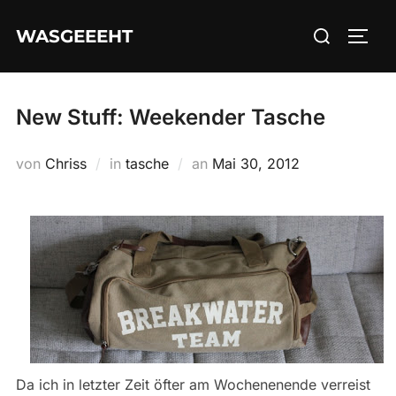
Zum
Suchen
WASGEEEHT
Inhalt
SEIT
nach:
springen
New Stuff: Weekender Tasche
Veröffentlicht
von
Chriss
in
tasche
an
Mai 30, 2012
am
Da ich in letzter Zeit öfter am Wochenenende verreist