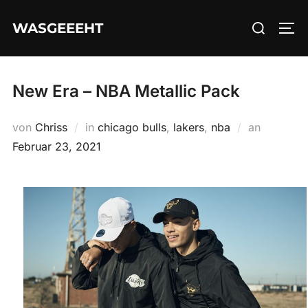
Zum
Suchen
WASGEEEHT
Inhalt
SEI
nach:
springen
New Era – NBA Metallic Pack
Veröffent
von
Chriss
in
chicago bulls
,
lakers
,
nba
an
am
Februar 23, 2021