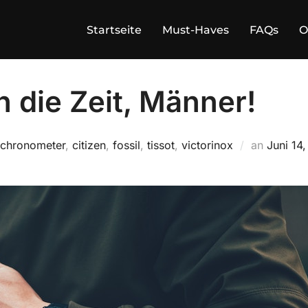
Startseite
Must-Haves
FAQs
O
 die Zeit, Männer!
Veröffen
chronometer
,
citizen
,
fossil
,
tissot
,
victorinox
an
Juni 14
am