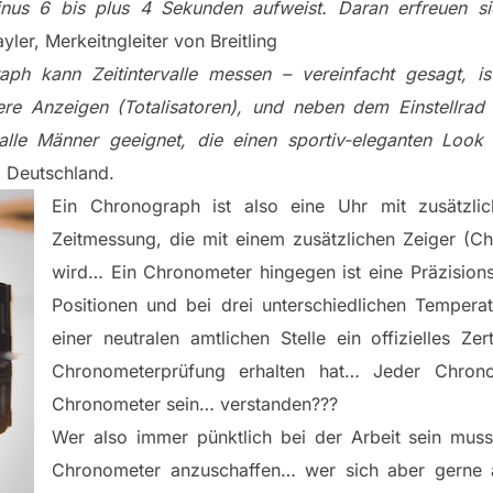
us 6 bis plus 4 Sekunden aufweist. Daran erfreuen sic
ler, Merkeitngleiter von Breitling
aph kann Zeitintervalle messen – vereinfacht gesagt, i
itere Anzeigen (Totalisatoren), und neben dem Einstellra
 alle Männer geeignet, die einen sportiv-eleganten Look
l Deutschland.
Ein Chronograph ist also eine Uhr mit zusätzlic
Zeitmessung, die mit einem zusätzlichen Zeiger (C
wird… Ein Chronometer hingegen ist eine Präzisions
Positionen und bei drei unterschiedlichen Tempera
einer neutralen amtlichen Stelle ein offizielles Zer
Chronometerprüfung erhalten hat… Jeder Chron
Chronometer sein… verstanden???
Wer also immer pünktlich bei der Arbeit sein muss
Chronometer anzuschaffen… wer sich aber gerne 