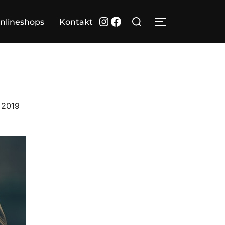
Suchen
Instagram
Facebook
nlineshops
Kontakt
SEITENLEIST
nach:
tlicht
, 2019