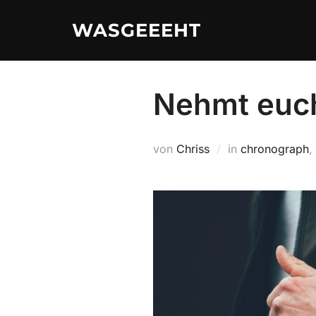
Zum
WASGEEEHT
Inhalt
springen
Nehmt euch
von
Chriss
in
chronograph
,