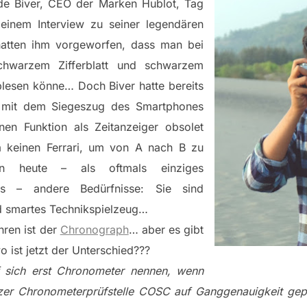
de Biver, CEO der Marken Hublot, Tag
einem Interview zu seiner legendären
 hatten ihm vorgeworfen, dass man bei
chwarzem Zifferblatt und schwarzem
blesen könne… Doch Biver hatte bereits
s mit dem Siegeszug des Smartphones
nen Funktion als Zeitanzeiger obsolet
 keinen Ferrari, um von A nach B zu
n heute – als oftmals einziges
s – andere Bedürfnisse: Sie sind
d smartes Technikspielzeug…
hren ist der
Chronograph
… aber es gibt
 ist jetzt der Unterschied???
f sich erst Chronometer nennen, wenn
er Chronometerprüfstelle COSC auf Ganggenauigkeit gep