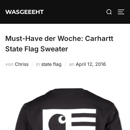
Zum
Suchen
WASGEEEHT
Inhalt
SEI
nach:
springen
Must-Have der Woche: Carhartt
State Flag Sweater
Veröffentlicht
von
Chriss
in
state flag
an
April 12, 2016
am