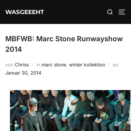
Zum
Suchen
WASGEEEHT
Inhalt
SEI
nach:
springen
MBFWB: Marc Stone Runwayshow
2014
Veröff
von
Chriss
in
marc stone
,
winter kollektion
an
am
Januar 30, 2014