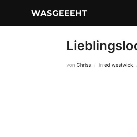
Zum
WASGEEEHT
Inhalt
springen
Lieblingsl
von
Chriss
in
ed westwick