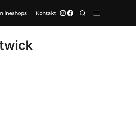
Suchen
Instagram
Facebook
nlineshops
Kontakt
SEITENLEIST
nach:
twick